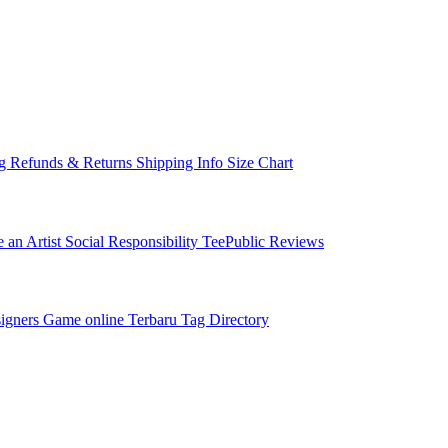
ng
Refunds & Returns
Shipping Info
Size Chart
e an Artist
Social Responsibility
TeePublic Reviews
igners
Game online Terbaru
Tag Directory