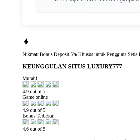
Nikmati
Bonus Deposit 5%
Khusus untuk Pengguna Setia
KEUNGGULAN SITUS LUXURY777
Murah!
4.9 out of 5
Game online
4.9 out of 5
Bonus Terbesar
4.6 out of 5