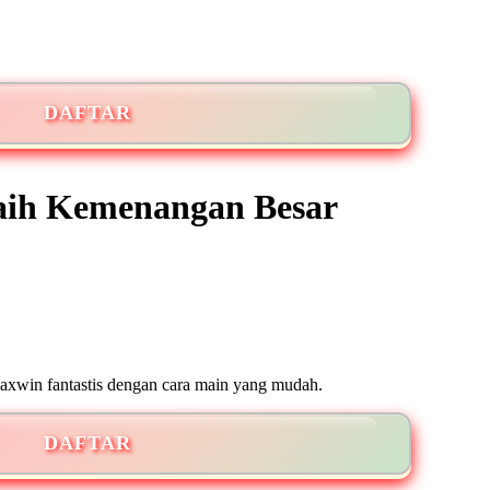
DAFTAR
aih Kemenangan Besar
axwin fantastis dengan cara main yang mudah.
DAFTAR