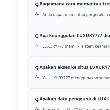
Bagaimana cara memantau tren
Anda dapat memantau pergerakan n
Apa keunggulan LUXURY777 diba
LUXURY777 memiliki sistem keamanan
Apakah akses ke situs LUXURY77
Ya, LUXURY777 menggunakan server 
Apakah data pengguna di LUX
Tentu saja. LUXURY777 mengimpleme