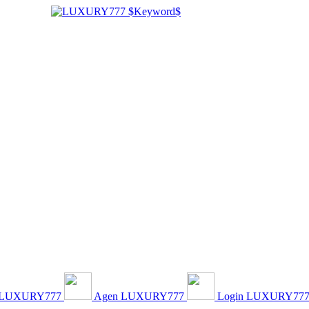
e LUXURY777
Agen LUXURY777
Login LUXURY77