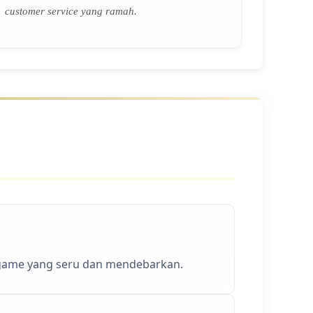
customer service yang ramah.
game yang seru dan mendebarkan.